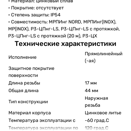
• Материал: цинковый сплав
• Покрытие: отсутствует
• Степень защиты: IP54
• Совместимость: МРПИнг NORD, МРПИнг(INOX),
МР(INOX), Р3-ЦПнг-LS, Р3-ЦПнг-LS с протяжкой,
Р3-ЦПнг-LS с протяжкой (20 м), Р3-ЦХ
Технические характеристики
Прямолинейный
Исполнение
(-ая)
Защитное покрытие
поверхности
Длина резьбы
17 мм
Общая длина
44 мм
Наружная
Тип конструкции
резьба
Материал корпуса
Цинковое литье
Температура эксплуатации с
-60 град.C
Температура эксплуатации по
120 град.C