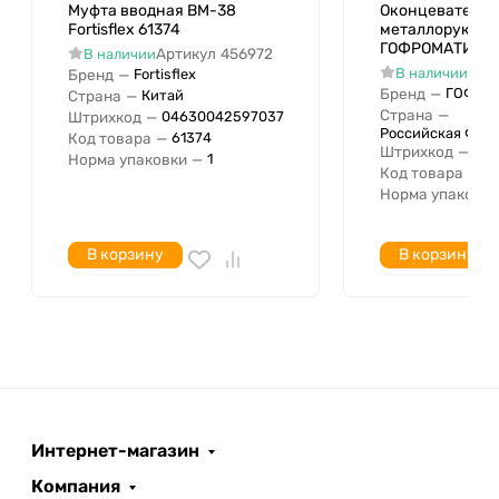
С возможностью заземления
Нет
Муфта вводная ВМ-38
Оконцеватель 
Размер резьбы
Fortisflex 61374
металлорукава
ГОФРОМАТИК ze
Артикул
456972
В наличии
Арт
В наличии
Бренд
—
Fortisflex
Бренд
—
ГОФРО
Страна
—
Китай
Страна
—
Штрихкод
—
04630042597037
Российская Фед
Код товара
—
61374
Штрихкод
—
04
Норма упаковки
—
1
Код товара
—
ze
Норма упаковки
В корзину
В корзину
Интернет-магазин
Компания