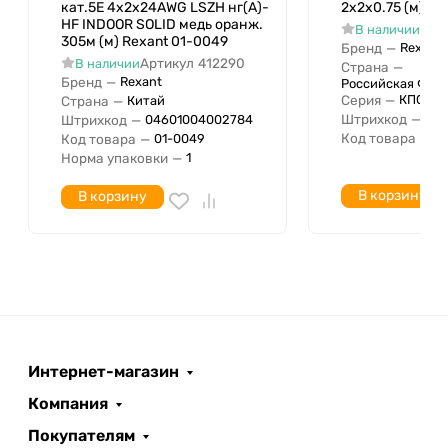
кат.5E 4х2х24AWG LSZH нг(А)-
2х2х0.75 (м) Re
Бронирование/армирование
HF INDOOR SOLID медь оранж.
Арт
В наличии
305м (м) Rexant 01-0049
Рекомендуемая температура
Бренд
—
Rexant
-10 град.C
Артикул
412290
В наличии
Страна
—
монтажа при протяжке с
Бренд
—
Rexant
Российская Фед
Рекомендуемая температура
Серия
—
КПСЭнг
Страна
—
Китай
60 град.C
монтажа при протяжке по
Штрихкод
—
046
Штрихкод
—
04601004002784
Код товара
—
01
Код товара
—
01-0049
Допустимая температура при
Норма упаковки
—
1
эксплуатации (без движения)
-35 град.C
с
В корзину
В корзину
Допустимая температура при
эксплуатации (без движения)
60 град.C
по
Количество элементов
скрутки
Защитная оболочка
Сечение жилы
Интернет-магазин
Количество жил
6
Компания
Для прокладки в грунте
Нет
Покупателям