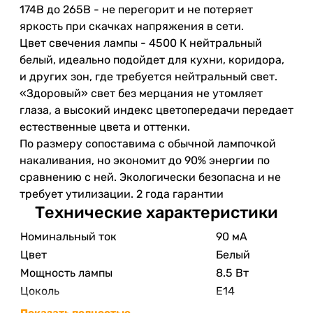
174В до 265В - не перегорит и не потеряет
яркость при скачках напряжения в сети.
Цвет свечения лампы - 4500 К нейтральный
белый, идеально подойдет для кухни, коридора,
и других зон, где требуется нейтральный свет.
«Здоровый» свет без мерцания не утомляет
глаза, а высокий индекс цветопередачи передает
естественные цвета и оттенки.
По размеру сопоставима с обычной лампочкой
накаливания, но экономит до 90% энергии по
сравнению с ней. Экологически безопасна и не
требует утилизации. 2 года гарантии
Технические характеристики
Номинальный ток
90 мА
Цвет
Белый
Мощность лампы
8.5 Вт
Цоколь
E14
Световой поток
720 лм
Показать полностью