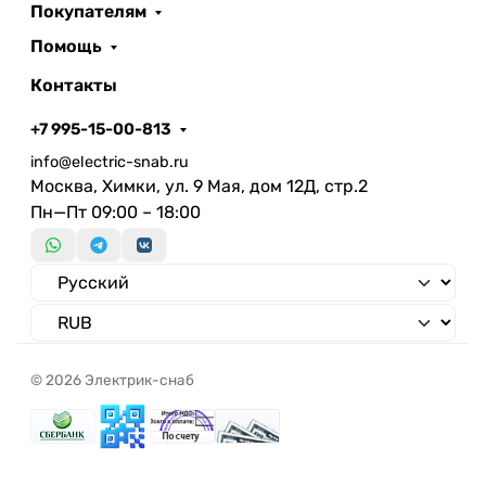
Покупателям
за 1000 часов
Помощь
Мощность лампы с
8.5 Вт
Мощность лампы по
8.5 Вт
Контакты
Световой поток с
740 лм
+7 995-15-00-813
Световой поток по
740 лм
info@electric-snab.ru
Однородность цвета (Эллипс Мак
Москва, Химки, ул. 9 Мая, дом 12Д, стр.2
Адама)
Пн—Пт 09:00 – 18:00
Суммарный коэффициент
гармонических искажений
Фотобиологическая безопасность
согласно EN 62471
Обозначение лампы
Филаментная
Нет
© 2026 Электрик-снаб
Мин. количество циклов
переключения
Коэффициент мощности
Индекс энергоэффективности (EEI)