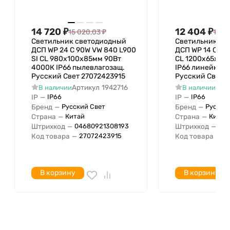
14 720
₽
12 404
₽
15 020,03
₽
12 65
Светильник светодиодный
Светильник св
ДСП WP 24 C 90W VW 840 L900
ДСП WP 14 C 40
SI CL 980х100х85мм 90Вт
CL 1200х65х70
4000К IP66 пылевлагозащ.
IP66 линейный
Русский Свет 27072423915
Русский Свет 2
Артикул
1942716
Арт
В наличии
В наличии
IP
—
IP
—
IP66
IP66
Бренд
—
Бренд
—
Русский Свет
Русски
Страна
—
Страна
—
Китай
Китай
Штрихкод
—
Штрихкод
—
04680921308193
04
Код товара
—
Код товара
—
27072423915
2
В корзину
В корзину