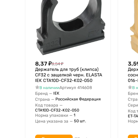
8,37
₽
3,5
8,54
₽
Держатель для труб (клипса)
Держ
CF32 с защелкой черн. ELASTA
сосн
IEK CTA10D-CF32-K02-050
016-
Артикул
414608
В наличии
В 
Бренд
—
Брен
IEK
Страна
—
Стра
Российская Федерация
Код товара
—
Сери
CTA10D-CF32-K02-050
Код 
Норма упаковки
—
1
ET-T
Цена указана за
—
Норм
50 шт.