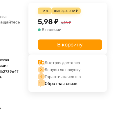
- 2 %
ВЫГОДА
0,12
₽
е
за
5,98
₽
ращайтесь
6,10
₽
В наличии
В корзину
йская
Быстрая доставка
ация
Бонусы за покупку
162739647
Гарантия качества
2Ч
Обратная связь
м
м