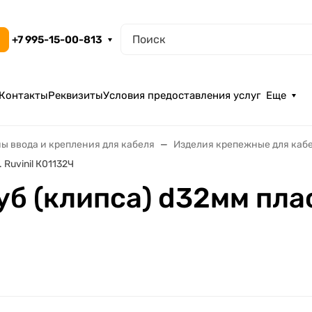
+7 995-15-00-813
Контакты
Реквизиты
Условия предоставления услуг
Еще
ы ввода и крепления для кабеля
Изделия крепежные для каб
Ruvinil К01132Ч
б (клипса) d32мм плас