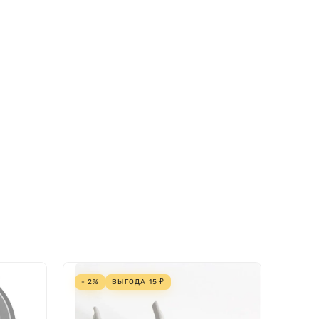
- 2%
ВЫГОДА
15
₽
ЗАКА