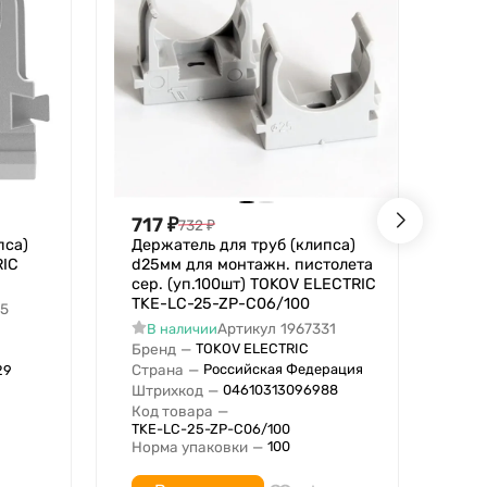
717
₽
86
732
₽
пса)
Держатель для труб (клипса)
Кли
RIC
d25мм для монтажн. пистолета
тру
сер. (уп.100шт) TOKOV ELECTRIC
CTA
TKE-LC-25-ZP-C06/100
15
В
Артикул
1967331
В наличии
Бре
Бренд
—
TOKOV ELECTRIC
Стр
Страна
—
Российская Федерация
Штр
29
Штрихкод
—
04610313096988
Код
Код товара
—
Нор
TKE-LC-25-ZP-C06/100
Норма упаковки
—
100