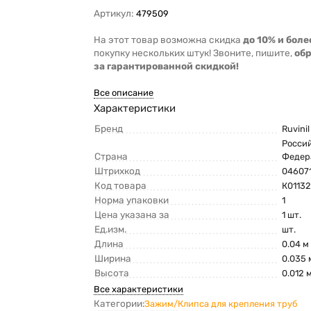
Артикул:
479509
На этот товар возможна скидка
до 10% и боле
покупку нескольких штук! Звоните, пишите,
об
за гарантированной скидкой!
Все описание
Характеристики
Бренд
Ruvinil
Росси
Страна
Федер
Штрихкод
04607
Код товара
К0113
Норма упаковки
1
Цена указана за
1 шт.
Ед.изм.
шт.
Длина
0.04 м
Ширина
0.035 
Высота
0.012 
Все характеристики
Категории:
Зажим/Клипса для крепления труб