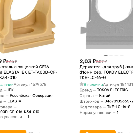
9
₽
2,03
₽
3,66
₽
2,07
₽
атель с защелкой CF16
Держатель для труб (кли
а ELASTA IEK ET-TA00D-CF-
d16мм сер. TOKOV ELECT
K34-010
TKE-LC-16-G
Артикул
1679578
Артикул
18143
наличии
В наличии
д
—
Бренд
—
IEK
TOKOV ELECTRIC
на
—
Страна
—
Российская Федерация
Китай
я
—
Штрихкод
—
ELASTA
046701856657
товара
—
Код товара
—
TKE-LC-16-G
A00D-CF-016-K34-010
Норма упаковки
—
1
а упаковки
—
1