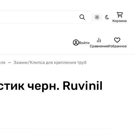
Поиск
Светлая тема
Темная тема
Корзина
Войти
Сравнение
Избранное
еля
Зажим/Клипса для крепления труб
тик черн. Ruvinil