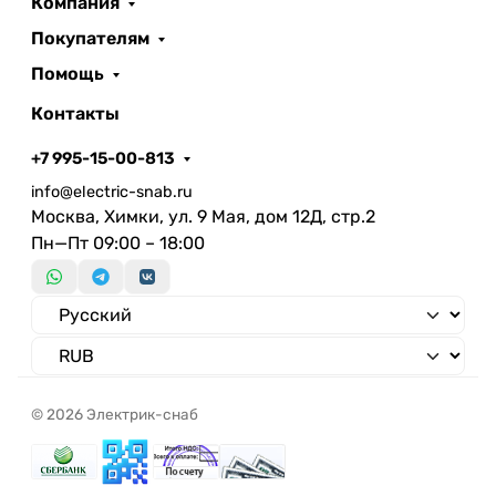
Компания
Суммарный коэффициент
Покупателям
гармонических искажений
Фотобиологическая
Помощь
безопасность согласно EN 62471
Контакты
Обозначение лампы
Филаментная
Нет
+7 995-15-00-813
Мин. количество циклов
info@electric-snab.ru
переключения
Москва, Химки, ул. 9 Мая, дом 12Д, стр.2
Коэффициент мощности
.7
Пн—Пт 09:00 – 18:00
Индекс энергоэффективности
(EEI)
Коэффициент пульсации
светового потока, не более
© 2026 Электрик-снаб