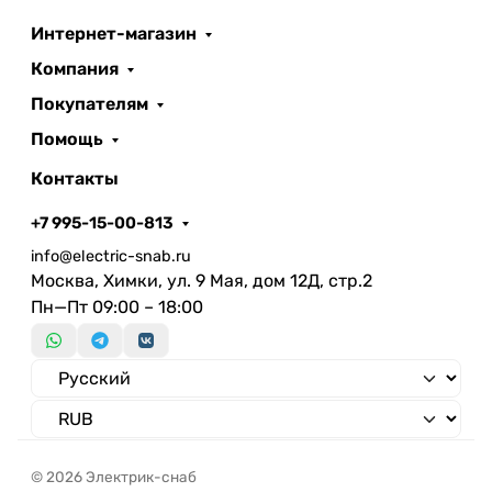
переключения
Интернет-магазин
Коэффициент мощности
Индекс энергоэффективности (EEI)
Компания
Коэффициент пульсации светового
Покупателям
потока, не более
Помощь
Контакты
+7 995-15-00-813
info@electric-snab.ru
Москва, Химки, ул. 9 Мая, дом 12Д, стр.2
Пн—Пт 09:00 – 18:00
© 2026 Электрик-снаб