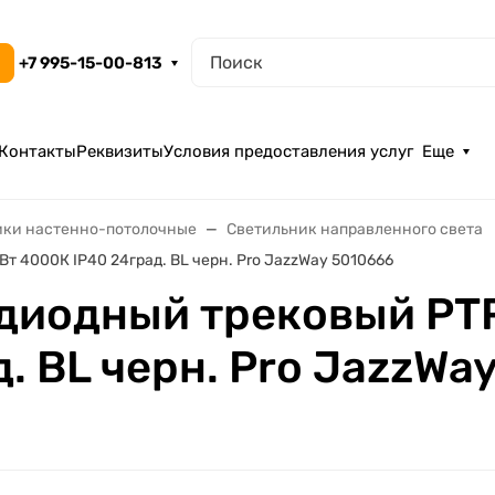
+7 995-15-00-813
Контакты
Реквизиты
Условия предоставления услуг
Еще
ики настенно-потолочные
Светильник направленного света
т 4000К IP40 24град. BL черн. Pro JazzWay 5010666
диодный трековый PT
. BL черн. Pro JazzWa