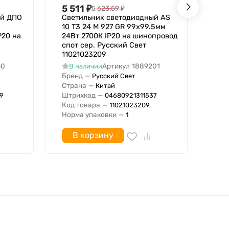
5 511
₽
5 
5 623,59
₽
ый ДПО
Светильник светодиодный AS
Све
10 T3 24 M 927 GR 99х99.5мм
10 
P20 на
24Вт 2700К IP20 на шинопровод
39В
спот сер. Русский Свет
шин
11021023209
Све
60
Артикул
1889201
В наличии
В
Бренд
—
Бре
Русский Свет
Страна
—
Стр
Китай
Штрихкод
—
Штр
9
04680921311537
Код товара
—
Код
11021023209
Норма упаковки
—
Нор
1
В корзину