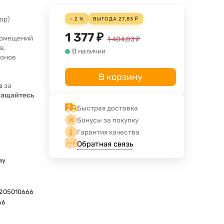
ор)
- 2 %
ВЫГОДА
27,83
₽
1 377
₽
помещений
1 404,83
₽
в,
В наличии
лонов
В корзину
е
за
ращайтесь
Быстрая доставка
Бонусы за покупку
Гарантия качества
Обратная связь
ay
205010666
66