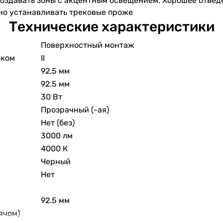
 создавать зоны с акцентным освещением. Хорошее отве
но устанавливать трековые проже
Технические характеристики
Поверхностный монтаж
оком
II
92.5 мм
92.5 мм
30 Вт
Прозрачный (-ая)
Нет (без)
3000 лм
4000 К
Черный
Нет
92.5 мм
ячом)