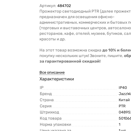
Артикул:
484702
Прожектор светодиодный PTR (далее прожект
предназначен для освещения офисно-
административных, коммерческих и бытовых 
(торговых и выставочных центров, автосалоно
ресторанов, кафе, отелей, музеев, бутиков, са
красоты и др.
На этот товар возможна скидка
до 10% и боле
покупку нескольких штук! Звоните, пишите,
об
за гарантированной скидкой!
Все описание
Характеристики
IP
IP40
Бренд
JazzW
Страна
Китай
Серия
PTR
Штрихкод
04895
Код товара
50106
Норма упаковки
1
Цена указана за
1 шт.