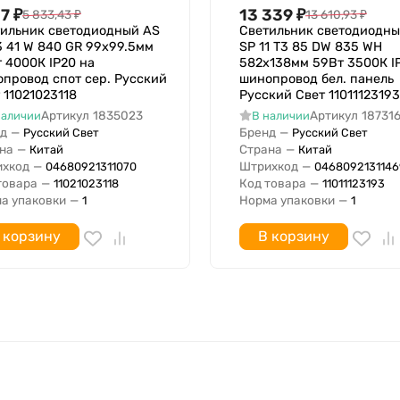
17
₽
13 339
₽
5 833,43
₽
13 610,93
₽
ильник светодиодный AS
Светильник светодиодн
Нет
3 41 W 840 GR 99х99.5мм
SP 11 T3 85 DW 835 WH
 4000К IP20 на
582х138мм 59Вт 3500К I
Не предназначен
провод спот сер. Русский
шинопровод бел. панель
 11021023118
Русский Свет 11011123193
Артикул
1835023
Артикул
18731
наличии
В наличии
д
—
Бренд
—
Русский Свет
Русский Свет
на
—
Страна
—
Китай
Китай
хкод
—
Штрихкод
—
04680921311070
0468092131146
товара
—
Код товара
—
11021023118
11011123193
а упаковки
—
Норма упаковки
—
1
1
 корзину
В корзину