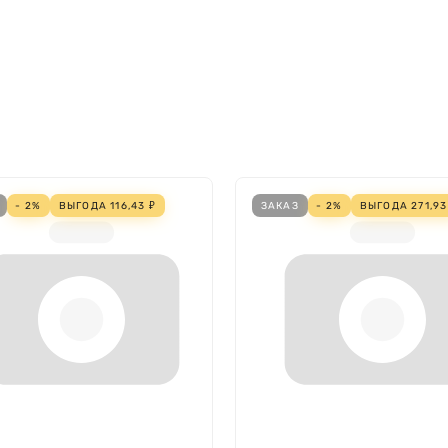
106 мм
152 мм
Алюминий
Светодиод
инения
Нет
Нет
ксессуаров
Да
Прямой/Непрямой
- 2%
ВЫГОДА
116,43
₽
ЗАКАЗ
- 2%
ВЫГОДА
271,93
Симметричный
Органическое стекло (ПММА)
Не требуется
180 В
250 В
IP40
Да