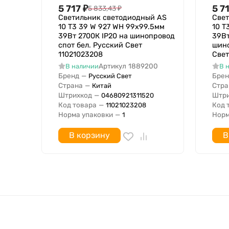
Подходит для числа источников света
5 717
₽
5 7
5 833,43
₽
ПРА в комплекте
Светильник светодиодный AS
Свет
Перфорированный отражатель
10 T3 39 W 927 WH 99х99.5мм
10 T
39Вт 2700К IP20 на шинопровод
39Вт
Аварийное освещение
спот бел. Русский Свет
шино
Класс пожароопасности
11021023208
Свет
Артикул
1889200
В наличии
В 
Бренд
—
Брен
Русский Свет
Страна
—
Стра
Китай
Штрихкод
—
Штри
04680921311520
Код товара
—
Код 
11021023208
Норма упаковки
—
Норм
1
В корзину
В