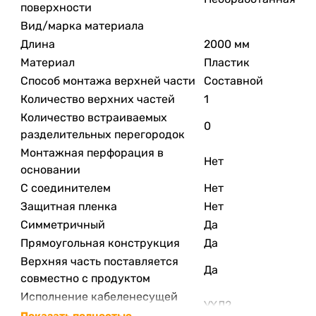
поверхности
Вид/марка материала
Длина
2000 мм
Материал
Пластик
Способ монтажа верхней части
Составной
Количество верхних частей
1
Количество встраиваемых
0
разделительных перегородок
Монтажная перфорация в
Нет
основании
С соединителем
Нет
Защитная пленка
Нет
Симметричный
Да
Прямоугольная конструкция
Да
Верхняя часть поставляется
Да
совместно с продуктом
Исполнение кабеленесущей
УХЛ2
системы
Показать полностью