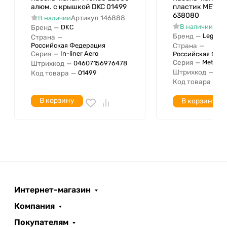
алюм. с крышкой DKC 01499
пластик METRA
638080
Артикул
146888
В наличии
Арт
В наличии
Бренд
—
DKC
Бренд
—
Legrand
Страна
—
Российская Федерация
Страна
—
Серия
—
In-liner Aero
Российская Фед
Серия
—
Metra
Штрихкод
—
04607156976478
Штрихкод
—
034
Код товара
—
01499
Код товара
—
6
В корзину
В корзину
Интернет-магазин
Компания
Покупателям