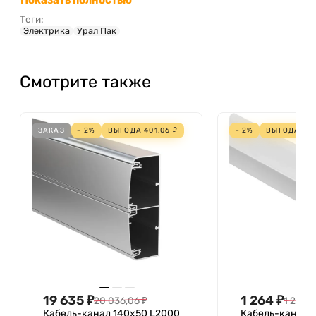
Теги:
Электрика
Урал Пак
Смотрите также
ЗАКАЗ
- 2%
ВЫГОДА
401,06
₽
- 2%
ВЫГОДА
25,
19 635
₽
1 264
₽
20 036,06
₽
1 289,5
Кабель-канал 140х50 L2000
Кабель-канал 