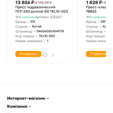
Со сменными вставками
Нет
13 856
₽
1 828
₽
14 138,58
₽
1 865,
С автоматическим
Пресс гидравлический
Пресс-клещи П
Нет
ПГР-240 ручной IEK TKL10-003
78863
возвратом
Артикул
235607
Арт
В наличии
В наличии
Сменная вкладка
Бренд
—
Бренд
—
IEK
КВТ
Количество сменных
Страна
—
Страна
—
Китай
Китай
Штрихкод
—
Штрихкод
—
04606056164978
04
вставок
Код товара
—
Код товара
—
TKL10-003
7
Время цикла с
Норма упаковки
—
Норма упаковки
1
Время цикла по
Сила сжатия с
В корзину
В корзину
Сила сжатия по
Интернет-магазин
Компания