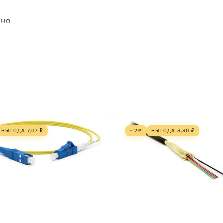
кно
ВЫГОДА
7,07
₽
- 2%
ВЫГОДА
3,30
₽