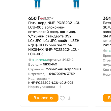
650
₽
351
663,07
₽
Патч-корд NMF-PC2S2C2-LCU-
Патч
LCU-005 волоконно-
SC/
оптический соед. одномод.
воло
9/125мкм стандарта OS2
SM 9
LC/UPC-LC/UPC двойн. LSZH
simp
нг(В)-HFLTx 2мм желт. 5м
242
NIKOMAX NMF-PC2S2C2-LCU-
В 
LCU-005
Брен
Артикул
494312
В наличии
Стра
Бренд
—
NIKOMAX
Штри
Страна
—
Российская Федерация
Код 
Штрихкод
—
04670019613759
Норм
Код товара
—
NMF-PC2S2C2-LCU-LCU-005
Норма упаковки
—
1
В корзину
В