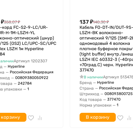
₽
137
₽
358,07
₽
140,30
₽
-корд FC-S2-9-LC/UR-
Кабель FO-DT-IN/OUT-9S
UR-H-1M-LSZH-YL
LSZH-BK волоконно-
конно-оптический (шнур)
оптический 9/125 (SMF-28
/125 (OS2) LC/UPC-SC/UPC
одномодовый 4 волокна
lex LSZH 1м Hyperline
плотное буферное покры
784
(tight buffer) внутр./вне
LSZH IEC 60332-3 (-40гр
Артикул
1202307
наличии
+70град.C) черн. Hyperlin
д
—
Hyperline
377470
на
—
Российская Федерация
Артикул
51347
В наличии
хкод
—
00809380050922
Бренд
—
Hyperline
товара
—
242784
Страна
—
Российская Феде
а упаковки
—
1
Штрихкод
—
008093800725
Код товара
—
377470
Норма упаковки
—
1
 корзину
В корзину