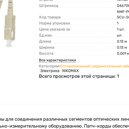
Штрихкод
04670
NMF-P
Код товара
SCU-S
Норма упаковки
1
Цена указана за
1 шт.
Ед.изм.
шт.
Длина
0.13 м
Ширина
0.13 м
Высота
0.001 
Все характеристики
Категории:
Оптоволоконный соединительный каб
Электрика
NIKOMAX
Всего просмотров этой страницы:
1
ы для соединения различных сегментов оптических лини
льно-измерительному оборудованию. Патч-корды обесп