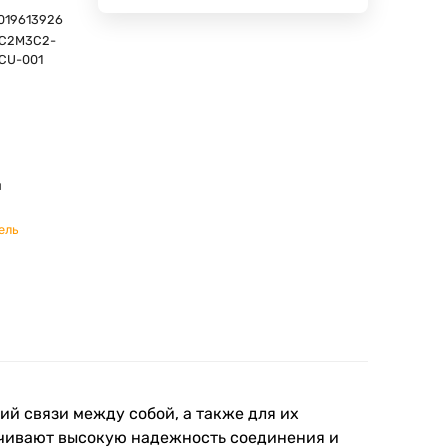
019613926
C2M3C2-
CU-001
м
ель
й связи между собой, а также для их
ечивают высокую надежность соединения и