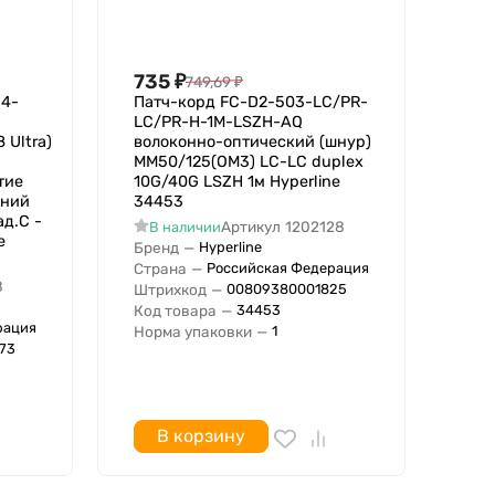
735
₽
749,69
₽
-4-
Патч-корд FC-D2-503-LC/PR-
LC/PR-H-1M-LSZH-AQ
 Ultra)
волоконно-оптический (шнур)
MM50/125(OM3) LC-LC duplex
тие
10G/40G LSZH 1м Hyperline
шний
34453
ад.C -
Артикул
1202128
В наличии
e
Бренд
—
Hyperline
Страна
—
Российская Федерация
8
Штрихкод
—
00809380001825
Код товара
—
34453
рация
Норма упаковки
—
1
73
В корзину