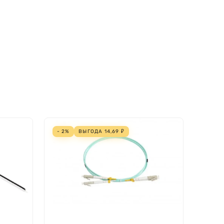
- 2%
ВЫГОДА
14,69
₽