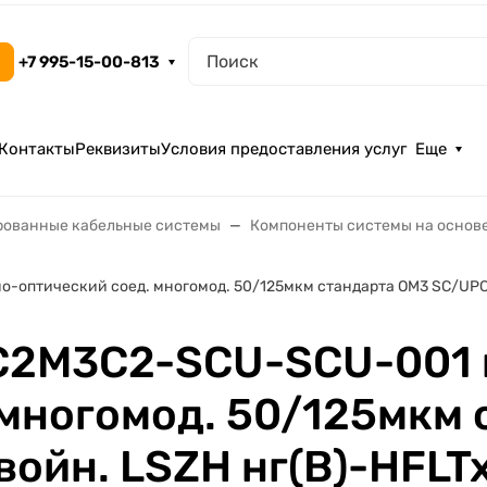
+7 995-15-00-813
Контакты
Реквизиты
Условия предоставления услуг
Еще
рованные кабельные системы
Компоненты системы на основе
оптический соед. многомод. 50/125мкм стандарта ОМ3 SC/UPC-
C2M3C2-SCU-SCU-001 
 многомод. 50/125мкм
ойн. LSZH нг(В)-HFLTx