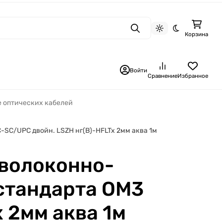
Поиск
Светлая тема
Темная тема
Корзина
Войти
Сравнение
Избранное
 оптических кабелей
SC/UPC двойн. LSZH нг(В)-HFLTx 2мм аква 1м
волоконно-
 стандарта ОМ3
 2мм аква 1м