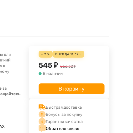
ы для
- 2 %
ВЫГОДА
11,32
₽
линий
545
₽
я к
556,32
₽
ьному
В наличии
В корзину
е
за
ращайтесь
Быстрая доставка
Бонусы за покупку
Гарантия качества
AX
Обратная связь