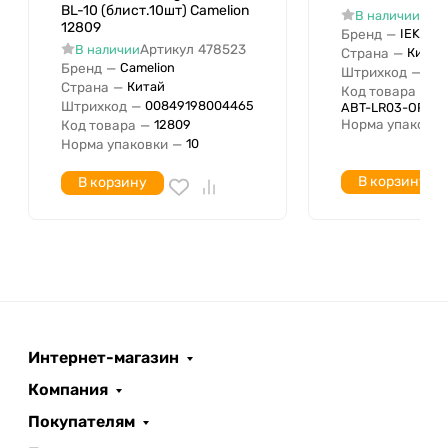
BL-10 (блист.10шт) Camelion
Арт
В наличии
12809
Бренд
—
IEK
Артикул
478523
В наличии
Страна
—
Китай
Бренд
—
Camelion
Штрихкод
—
04
Страна
—
Китай
Код товара
—
Штрихкод
—
00849198004465
ABT-LR03-OP-L0
Норма упаковки
Код товара
—
12809
Норма упаковки
—
10
В корзину
В корзину
Интернет-магазин
Компания
Покупателям