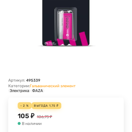
Артикул:
495339
Категории:
Гальванический элемент
Электрика
ФАZА
- 2 %
ВЫГОДА
1,75
₽
105
₽
106,75
₽
В наличии