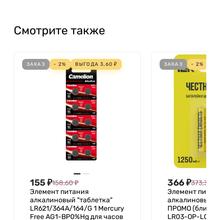
Смотрите также
ЗАКАЗ
- 2%
ВЫГОДА
3,60
₽
ЗАКАЗ
- 2%
В
155
₽
366
₽
158,60
₽
373,32
₽
Элемент питания
Элемент питан
алкалиновый "таблетка"
алкалиновый L
LR621/364A/164/G 1 Mercury
ПРОМО (блист.5
Free AG1-BP0%Hg для часов
LR03-OP-L05-0