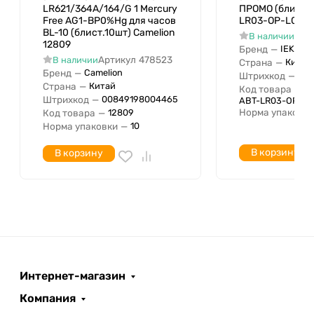
LR621/364A/164/G 1 Mercury
ПРОМО (блист.5
Free AG1-BP0%Hg для часов
LR03-OP-L05-0
BL-10 (блист.10шт) Camelion
Арт
В наличии
12809
Бренд
—
IEK
Артикул
478523
В наличии
Страна
—
Китай
Бренд
—
Camelion
Штрихкод
—
04
Страна
—
Китай
Код товара
—
Штрихкод
—
00849198004465
ABT-LR03-OP-L0
Норма упаковки
Код товара
—
12809
Норма упаковки
—
10
В корзину
В корзину
Интернет-магазин
Компания