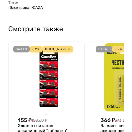
Теги:
Электрика
ФАZА
Смотрите также
ЗАКАЗ
- 2%
ВЫГОДА
3,60
₽
ЗАКАЗ
- 2%
В
155
₽
366
₽
158,60
₽
373,32
₽
Элемент питания
Элемент питан
алкалиновый "таблетка"
алкалиновый L