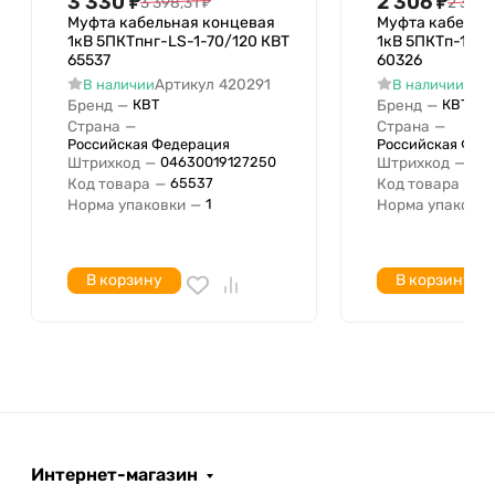
3 330
₽
2 306
₽
3 398,31
₽
2 353,
Местонахождение
Муфта кабельная концевая
Муфта кабельн
Количество жил
4
1кВ 5ПКТпнг-LS-1-70/120 КВТ
1кВ 5ПКТп-1-16
65537
60326
Артикул
420291
Арт
В наличии
В наличии
Бренд
—
Бренд
—
КВТ
КВТ
Страна
—
Страна
—
Российская Федерация
Российская Фед
Штрихкод
—
Штрихкод
—
04630019127250
046
Код товара
—
Код товара
—
65537
6
Норма упаковки
—
Норма упаковки
1
В корзину
В корзину
Интернет-магазин