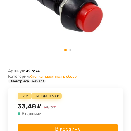
Артикул:
499674
Категории:
Кнопка нажимная в сборе
Электрика
Rexant
- 2 %
ВЫГОДА
0,68
₽
33,48
₽
34,16
₽
В наличии
В корзину