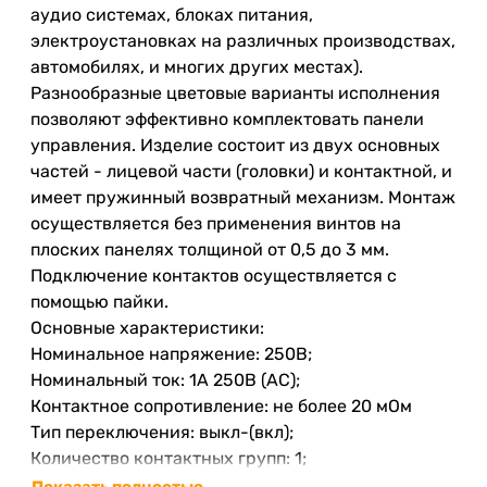
аудио системах, блоках питания,
электроустановках на различных производствах,
автомобилях, и многих других местах).
Разнообразные цветовые варианты исполнения
позволяют эффективно комплектовать панели
управления. Изделие состоит из двух основных
частей - лицевой части (головки) и контактной, и
имеет пружинный возвратный механизм. Монтаж
осуществляется без применения винтов на
плоских панелях толщиной от 0,5 до 3 мм.
Подключение контактов осуществляется с
помощью пайки.
Основные характеристики:
Номинальное напряжение: 250В;
Номинальный ток: 1A 250В (AC);
Контактное сопротивление: не более 20 мОм
Тип переключения: выкл-(вкл);
Количество контактных групп: 1;
Количество контактов в контактной группе: 2;
Показать полностью