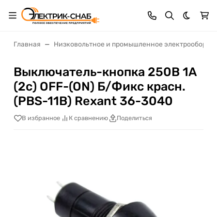
Темная 
Главная
Низковольтное и промышленное электрооборуд
Выключатель-кнопка 250В 1А
(2с) OFF-(ON) Б/Фикс красн.
(PBS-11В) Rexant 36-3040
В избранное
К сравнению
Поделиться