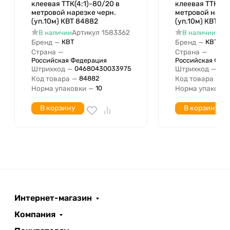
клеевая ТТК(4:1)-80/20 в
клеевая ТТК(2:1
Коэффициент усадки
2:1
метровой нарезке черн.
метровой нарез
(уп.10м) КВТ 84882
(уп.10м) КВТ 8
Артикул
1583362
Арт
В наличии
В наличии
Бренд
—
Бренд
—
КВТ
КВТ
Страна
—
Страна
—
Российская Федерация
Российская Фед
Штрихкод
—
Штрихкод
—
04680430033975
04
Код товара
—
Код товара
—
84882
8
Норма упаковки
—
Норма упаковки
10
В корзину
В корзину
Интернет-магазин
Компания