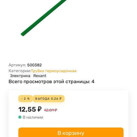
Артикул:
500382
Категории:
Трубка термоусадочная
Электрика
Rexant
Всего просмотров этой страницы:
4
- 2 %
ВЫГОДА
0,26
₽
12,55
₽
12,81
₽
В наличии
В корзину