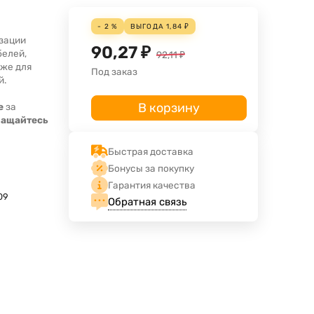
- 2 %
ВЫГОДА
1,84
₽
изации
90,27
₽
белей,
92,11
₽
кже для
Под заказ
й.
В корзину
е
за
ращайтесь
Быстрая доставка
Бонусы за покупку
Гарантия качества
09
Обратная связь
t