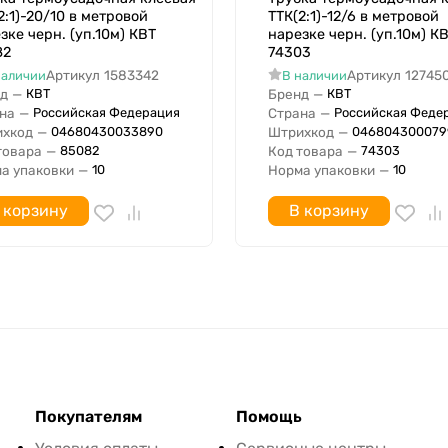
2:1)-20/10 в метровой
ТТК(2:1)-12/6 в метровой
зке черн. (уп.10м) КВТ
нарезке черн. (уп.10м) К
82
74303
Артикул
1583342
Артикул
12745
наличии
В наличии
д
—
Бренд
—
КВТ
КВТ
на
—
Страна
—
Российская Федерация
Российская Феде
хкод
—
Штрихкод
—
04680430033890
046804300079
товара
—
Код товара
—
85082
74303
а упаковки
—
Норма упаковки
—
10
10
 корзину
В корзину
Покупателям
Помощь