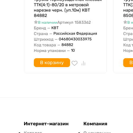
ТТК(4:1)-80/20 в метровой
ТТК(
нарезке черн. (уп.10м) КВТ
наре
84882
850
Артикул
1583362
В наличии
В 
Бренд
—
Брен
КВТ
Страна
—
Стра
Российская Федерация
Штрихкод
—
Штри
04680430033975
Код товара
—
Код 
84882
Норма упаковки
—
Норм
10
В корзину
В
Интернет-магазин
Компания