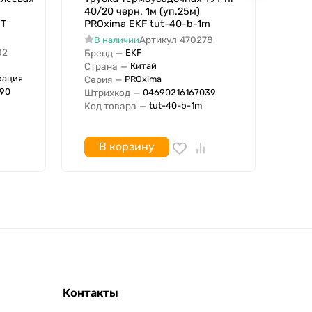
40/20 черн. 1м (уп.25м)
20/
ВТ
PROxima EKF tut-40-b-1m
EKF
Артикул
470278
В наличии
В
02
Бренд
—
Бре
EKF
Страна
—
Стр
Китай
рация
Серия
—
Сер
PROxima
90
Штрихкод
—
Штр
04690216167039
Код товара
—
Код
tut-40-b-1m
В корзину
Контакты