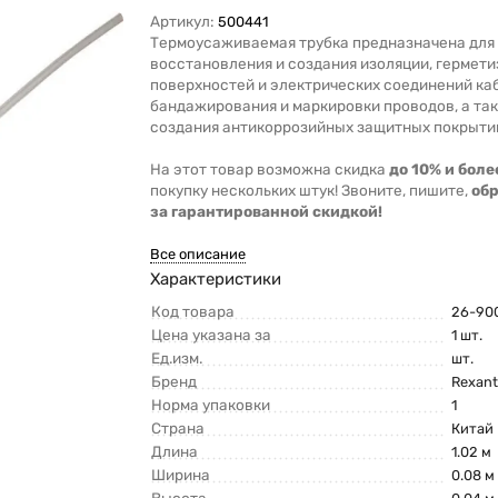
Артикул:
500441
Термоусаживаемая трубка предназначена для
восстановления и создания изоляции, гермет
поверхностей и электрических соединений ка
бандажирования и маркировки проводов, а та
создания антикоррозийных защитных покрыти
На этот товар возможна скидка
до 10% и боле
покупку нескольких штук! Звоните, пишите,
об
за гарантированной скидкой!
Все описание
Характеристики
Код товара
26-90
Цена указана за
1 шт.
Ед.изм.
шт.
Бренд
Rexan
Норма упаковки
1
Страна
Китай
Длина
1.02 м
Ширина
0.08 м