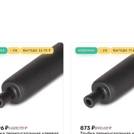
НКА
- 2%
ВЫГОДА
32,70
₽
НОВИНКА
- 2%
ВЫГОДА
17,
96
₽
873
₽
1 628,70
₽
890,60
₽
ка термоусадочная клеевая
Трубка термоусадочная 