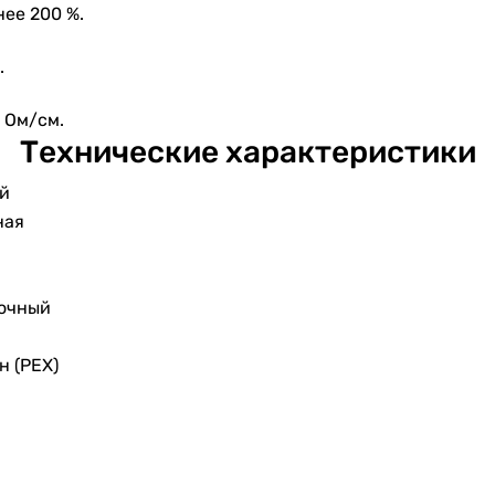
ее 200 %.
.
 Ом/см.
Технические характеристики
й
ная
очный
н (PEX)