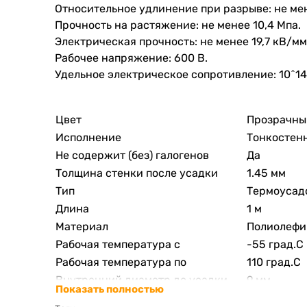
Относительное удлинение при разрыве: не мен
Прочность на растяжение: не менее 10,4 Мпа.
Электрическая прочность: не менее 19,7 кВ/мм
Рабочее напряжение: 600 В.
Удельное электрическое сопротивление: 10^14
Цвет
Прозрачны
Исполнение
Тонкостен
Не содержит (без) галогенов
Да
Толщина стенки после усадки
1.45 мм
Тип
Термоусад
Длина
1 м
Материал
Полиолефи
Рабочая температура с
-55 град.C
Рабочая температура по
110 град.C
Внутренний диаметр до усадки
9 мм
Показать полностью
Внутренний диаметр после усадки
3 мм