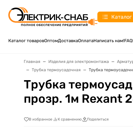
Каталог
Каталог товаров
Оптом
Доставка
Оплата
Написать нам!
FAQ
Главная
Изделия для электромонтажа
Армату
Трубка термоусадочная
Трубка термоусадочна
Трубка термоусадо
прозр. 1м Rexant 
В избранное
К сравнению
Поделиться