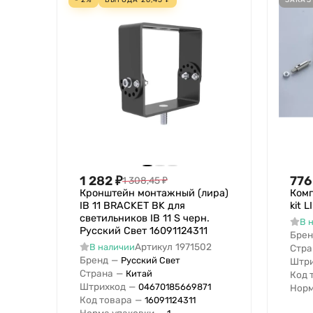
1 282
₽
776
1 308,45
₽
Кронштейн монтажный (лира)
Комп
IB 11 BRACKET BK для
kit 
светильников IB 11 S черн.
В 
Русский Свет 16091124311
Брен
Артикул
1971502
В наличии
Стра
Бренд
—
Русский Свет
Штри
Страна
—
Китай
Код 
Штрихкод
—
04670185669871
Норм
Код товара
—
16091124311