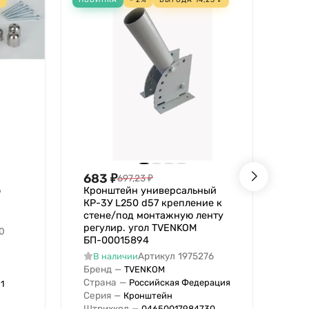
683
₽
62
697,23
₽
о
Кронштейн универсальный
Кро
КР-3У L250 d57 крепление к
КР-
стене/под монтажную ленту
сте
регулир. угол TVENKOM
рег
0
БП-00015894
БП-
Артикул
1975276
В наличии
В
Бренд
—
Бре
TVENKOM
Страна
—
Стр
Российская Федерация
1
Серия
—
Сер
Кронштейн
Штрихкод
—
Штр
04650017984730