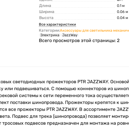
Длина
0.1 м
Ширина
0.06 м
Высота
0.04 м
Все характеристики
Категории:
Аксессуары для светильника механич
Электрика
JazzWay
Всего просмотров этой страницы:
2
ковых светодиодных прожекторов PTR JAZZWAY. Осново
ку или подвешиваться. С помощью коннекторов из шино
ековой системы к сети переменного тока осуществляетс
плект поставки шинопровода. Прожекторы крепятся к ш
ются все прожекторы PTR JAZZWAY. В ассортименте JA
 цвета. Подвес для трека (шинопровода) позволяет монт
т тросовых подвесов предназначен для монтажа на ровн