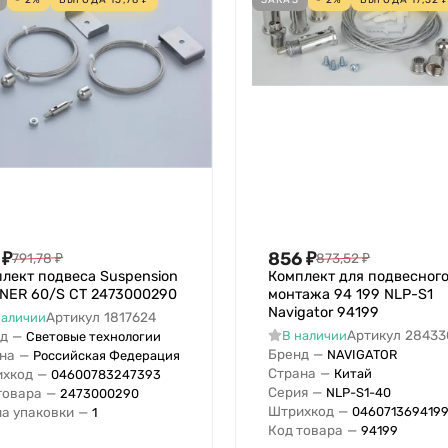
₽
856
₽
791,78
₽
873,52
₽
лект подвеса Suspension
Комплект для подвесног
LINER 60/S СТ 2473000290
монтажа 94 199 NLP-S1
Navigator 94199
Артикул
1817624
наличии
Артикул
28433
д
—
В наличии
Световые технологии
Бренд
—
NAVIGATOR
на
—
Российская Федерация
Страна
—
Китай
хкод
—
04600783247393
Серия
—
NLP-S1-40
товара
—
2473000290
Штрихкод
—
0460713694199
а упаковки
—
1
Код товара
—
94199