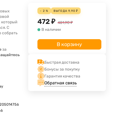
ковых
- 2 %
ВЫГОДА
9,90
₽
новой
472
₽
 который
481,90
₽
ся. С
В наличии
о собрать
В корзину
е
за
ращайтесь
Быстрая доставка
Бонусы за покупку
Гарантия качества
Обратная связь
ay
205014756
56