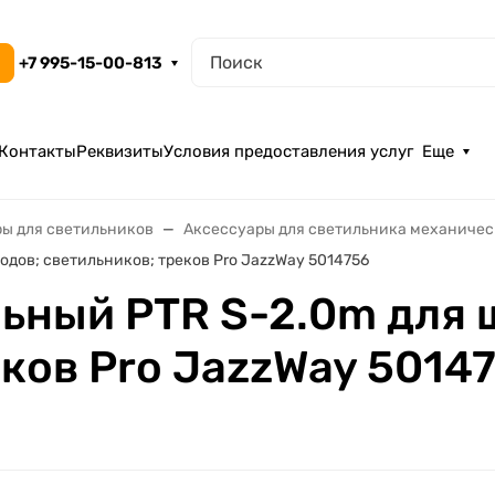
+7 995-15-00-813
Контакты
Реквизиты
Условия предоставления услуг
Еще
ы для светильников
Аксессуары для светильника механиче
дов; светильников; треков Pro JazzWay 5014756
ьный PTR S-2.0m для 
еков Pro JazzWay 5014