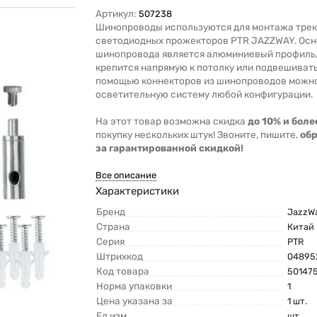
Артикул:
507238
Шинопроводы используются для монтажа тре
светодиодных прожекторов PTR JAZZWAY. Ос
шинопровода является алюминиевый профиль,
крепится напрямую к потолку или подвешивать
помощью коннекторов из шинопроводов можн
осветительную систему любой конфигурации.
На этот товар возможна скидка
до 10% и боле
покупку нескольких штук! Звоните, пишите,
об
за гарантированной скидкой!
Все описание
Характеристики
Бренд
JazzW
Страна
Китай
Серия
PTR
Штрихкод
04895
Код товара
50147
Норма упаковки
1
Цена указана за
1 шт.
Ед.изм.
шт.