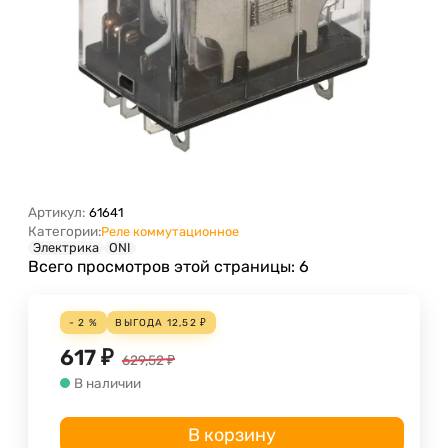
Артикул:
61641
Категории:
Реле коммутационное
Электрика
ONI
Всего просмотров этой страницы:
6
- 2 %
ВЫГОДА
12,52
₽
617
₽
629,52
₽
В наличии
В корзину