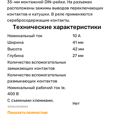
35-мм монтажной DIN-рейке. На разъемах
расположены зажимы выводов переключающих
контактов и катушки. В реле применяются
серебросодержащие контакты.
Технические характеристики
Номинальный ток
10 А
Ширина
41 мм
Высота
42 мм
Глубина
27 мм
Количество вспомогательных
замыкающих контактов
Количество вспомогательных
размыкающих контактов
Номинальный рабочий ток Ie,
400 В
С съемными клеммами,
Нет
зажимами
Показать полностью
Определенная