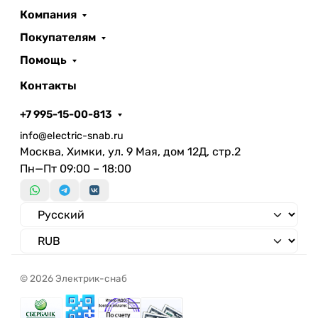
4
Компания
замкнутых (НЗ) контактов
Количество нормально
Покупателям
4
разомкнутых (НО) контактов
Помощь
Количество переключающих
4
Контакты
контактов
+7 995-15-00-813
info@electric-snab.ru
Москва, Химки, ул. 9 Мая, дом 12Д, стр.2
Пн—Пт 09:00 – 18:00
© 2026 Электрик-снаб