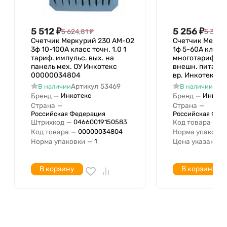
(журнал событий)
Сигнатура ЕЕС40
5 512
₽
5 256
₽
5 624,81
₽
5 363,1
С кодовым замком
Нет
Счетчик Меркурий 230 AM-02
Счетчик Мерку
Номинальное фазное
3ф 10-100А класс точн. 1.0 1
1ф 5-60А класс 
161 В
тариф. импульс. вых. на
многотариф. R
напряжение с
панель мех. ОУ Инкотекс
внешн. питание
Номинальное фазное
00000034804
вр. Инкотекс 
264.5 В
напряжение по
Артикул
53469
Арт
В наличии
В наличии
Бренд
—
Бренд
—
Инкотекс
Инкоте
Номинальное линейное
280 В
Страна
—
Страна
—
напряжение с
Российская Федерация
Российская Фед
Штрихкод
—
Код товара
—
04660019150583
М
Номинальное линейное
460 В
Код товара
—
Норма упаковки
00000034804
напряжение по
Норма упаковки
—
Цена указана з
1
Номинальный ток (in)
10 А
В корзину
В корзину