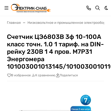
Те
Главная
Низковольтное и промышленное электрооборуд
Счетчик ЦЭ6803В 3ф 10-100А
класс точн. 1.0 1 тариф. на DIN-
рейку 230В 1 4 пров. М7Р31
Энергомера
101003001013145/101003001011
В избранное
К сравнению
Поделиться