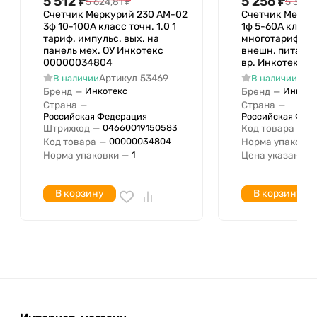
5 512
₽
5 256
₽
5 624,81
₽
5 363,1
Счетчик Меркурий 230 AM-02
Счетчик Мерку
3ф 10-100А класс точн. 1.0 1
1ф 5-60А класс 
тариф. импульс. вых. на
многотариф. R
панель мех. ОУ Инкотекс
внешн. питание
00000034804
вр. Инкотекс 
Артикул
53469
Арт
В наличии
В наличии
Бренд
—
Бренд
—
Инкотекс
Инкоте
Страна
—
Страна
—
Российская Федерация
Российская Фед
Штрихкод
—
Код товара
—
04660019150583
М
Код товара
—
Норма упаковки
00000034804
Норма упаковки
—
Цена указана з
1
В корзину
В корзину