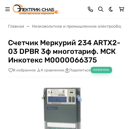
Темная 
Главная
Низковольтное и промышленное электрооборуд
Счетчик Меркурий 234 ARTX2-
03 DPBR 3ф многотариф. МСК
Инкотекс М0000066375
В избранное
К сравнению
Поделиться
НОВИНКА